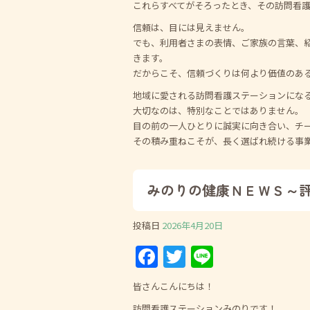
これらすべてがそろったとき、その訪問看
信頼は、目には見えません。
でも、利用者さまの表情、ご家族の言葉、
きます。
だからこそ、信頼づくりは何より価値のあ
地域に愛される訪問看護ステーションにな
大切なのは、特別なことではありません。
目の前の一人ひとりに誠実に向き合い、チ
その積み重ねこそが、長く選ばれ続ける事
みのりの健康ＮＥＷＳ～
投稿日
2026年4月20日
F
T
Li
a
w
n
皆さんこんにちは！
c
itt
e
訪問看護ステーションみのりです！