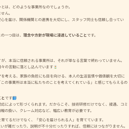
ンとは、どのような事業所なのでしょうか。
ません。
安心を届け、関係機関との連携を大切にし、スタッフ同士も信頼し合ってい
との一つ目は、
理念や方針が現場に浸透していること
です。
すが、本当に信頼される事業所は、それが単なる言葉で終わっていません。
日々の言動に落とし込んでいます
アを考える、家族の負担にも目を向ける、本人の生活習慣や価値観を大切に
「この事業所は本当に私たちのことを考えてくれている」と感じてもらえるの
こと
です
対応によって形づくられます。だからこそ、技術研修だけでなく、接遇、コミ
情報の扱い、クレーム対応など、幅広い教育が必要です。
を育てるだけでなく、「安心を届けられる人」を育てています。
遣いが雑だったり、説明が不十分だったりすれば、信頼にはつながりません。