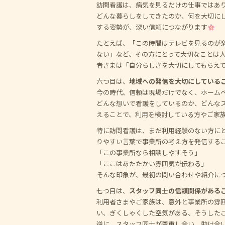
訪問看護は、病気を見るだけの仕事ではあ
どんな暮らしをしてきたのか、何を大切に
する姿勢が、深い信頼につながります
たとえば、「この時間はテレビを見るのが
ない」など、その方にとって大切なことは
者さまは「自分らしさを大切にしてもらえ
六つ目は、
地域への発信を大切にしている
今の時代、信頼は現場だけでなく、ホームペ
どんな想いで看護をしているのか、どんな
えることで、利用を検討している方やご家
特に訪問看護は、まだ利用経験のない方に
りやすい言葉で事業所の考え方を発信する
「この事業所なら相談しやすそう」
「ここはあたたかい雰囲気が伝わる」
そんな印象が、最初の問い合わせや紹介に
七つ目は、
スタッフ同士の信頼関係がある
利用者さまやご家族は、意外と事業所の雰
い、ぎくしゃくした空気がある、そうした
逆に、スタッフ同士が尊重し合い、助け合