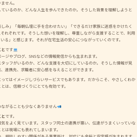
りません。
しているのか、どんな人生を歩んできたのか。そうした背景を理解しようと
楽しみ」「毎朝仏壇に手を合わせたい」「できるだけ家族に迷惑をかけたく
人それぞれです。そうした想いを理解し、尊重しながら支援することで、利用
ている」と感じます。それが在宅生活の安心につながっていくのです。
こと
です
ージやブログ、SNSなどの情報発信からも生まれます。
スタッフがいるのか、どんな支援を大切にしているのか。そうした情報が見
族、連携先、求職者に安心感を与えることができます。
とってはイメージしづらいサービスでもあります。だからこそ、やさしくわか
ことは、信頼づくりにとても有効です。
つながることも少なくありません
こと
です。
囲気をよく見ています。スタッフ同士の連携が悪い、伝達がうまくいっていな
ことは現場にも表れてしまいます。
い、相談しやすい関係がある事業所は、対応にも余裕と安定感が生まれます