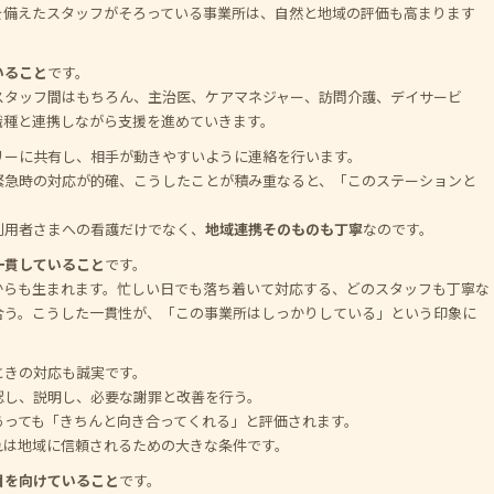
を備えたスタッフがそろっている事業所は、自然と地域の評価も高まります
いること
です。
スタッフ間はもちろん、主治医、ケアマネジャー、訪問介護、デイサービ
職種と連携しながら支援を進めていきます。
リーに共有し、相手が動きやすいように連絡を行います。
緊急時の対応が的確、こうしたことが積み重なると、「このステーションと
利用者さまへの看護だけでなく、
地域連携そのものも丁寧
なのです。
一貫していること
です。
からも生まれます。忙しい日でも落ち着いて対応する、どのスタッフも丁寧な
合う。こうした一貫性が、「この事業所はしっかりしている」という印象に
ときの対応も誠実です。
認し、説明し、必要な謝罪と改善を行う。
あっても「きちんと向き合ってくれる」と評価されます。
れは地域に信頼されるための大きな条件です。
目を向けていること
です。