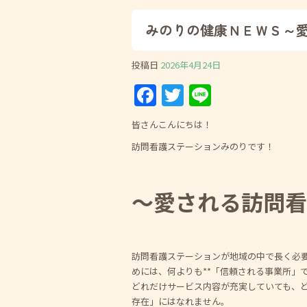
みのりの健康ＮＥＷＳ～
投稿日
2026年4月24日
F
T
Li
a
w
n
皆さんこんにちは！
c
itt
e
訪問看護ステーションみのりです！
e
er
b
～愛される訪問看
o
o
k
訪問看護ステーションが地域の中で長く必
めには、何よりも**「信頼される事業所」
どれだけサービス内容が充実していても、
存在」にはなれません。