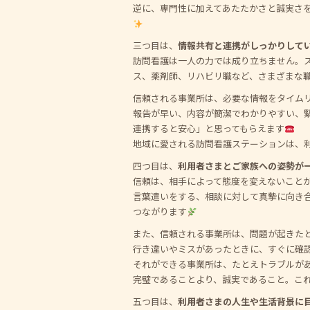
逆に、専門性に加えてあたたかさと誠実さ
三つ目は、
情報共有と連携がしっかりして
訪問看護は一人の力では成り立ちません。
ス、薬剤師、リハビリ職など、さまざまな
信頼される事業所は、必要な情報をタイム
報告が早い、内容が簡潔でわかりやすい、
連携すると安心」と思ってもらえます
地域に愛される訪問看護ステーションは、
四つ目は、
利用者さまとご家族への姿勢が
信頼は、相手によって態度を変えないこと
言葉遣いをする、相談に対して真摯に向き
つながります
また、信頼される事業所は、問題が起きた
行き違いやミスがあったときに、すぐに確
それができる事業所は、たとえトラブルが
完璧であることより、誠実であること。こ
五つ目は、
利用者さまの人生や生活背景に