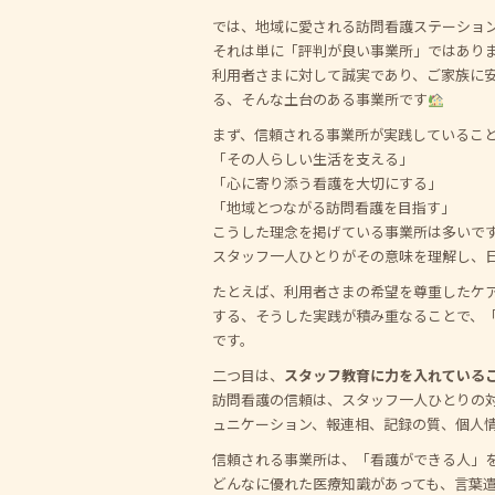
では、地域に愛される訪問看護ステーショ
それは単に「評判が良い事業所」ではあり
利用者さまに対して誠実であり、ご家族に
る、そんな土台のある事業所です
まず、信頼される事業所が実践しているこ
「その人らしい生活を支える」
「心に寄り添う看護を大切にする」
「地域とつながる訪問看護を目指す」
こうした理念を掲げている事業所は多いで
スタッフ一人ひとりがその意味を理解し、
たとえば、利用者さまの希望を尊重したケ
する、そうした実践が積み重なることで、
です。
二つ目は、
スタッフ教育に力を入れている
訪問看護の信頼は、スタッフ一人ひとりの
ュニケーション、報連相、記録の質、個人
信頼される事業所は、「看護ができる人」
どんなに優れた医療知識があっても、言葉