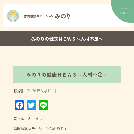
みのりの健康ＮＥＷＳ～人材不足～
みのりの健康ＮＥＷＳ～人材不足～
投稿日
2026年5月11日
F
T
Li
a
w
n
皆さんこんにちは！
c
itt
e
訪問看護ステーションみのりです！
e
er