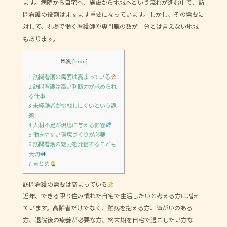
ます。病院から自宅へ、施設から地域へという流れが進む中で、訪
問看護の役割はますます重要になっています。しかし、その需要に
対して、現場で働く看護師や専門職の数が十分とは言えない地域
もあります。
目次
[
hide
]
1
訪問看護の需要は高まっている
2
訪問看護は高い判断力が求められ
る仕事
3
未経験者が挑戦しにくいという課
題
4
人材不足が現場に与える影響
5
働きやすい環境づくりが必要
6
訪問看護の魅力を発信することも
大切
7
まとめ
訪問看護の需要は高まっている
近年、できる限り住み慣れた自宅で生活したいと考える方は増え
ています。高齢者だけでなく、難病を抱える方、障がいのある
方、退院後の療養が必要な方、終末期を自宅で過ごしたい方な