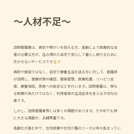
b
o
～人材不足～
o
k
訪問看護業は、病気や障がいを抱える方、高齢により医療的な支
援が必要な方が、住み慣れた自宅で安心して暮らし続けるために
欠かせないサービスです
病院や施設ではなく、自宅で療養生活を送る方に対して、看護師
が訪問し、健康状態の確認、服薬管理、医療処置、リハビリ支
援、療養相談、家族への助言などを行います。訪問看護は、単な
る医療行為だけではなく、利用者様の生活全体を支える大切な仕
事です。
しかし、訪問看護業界には多くの課題があります。その中でも特
に大きな課題が、
人材不足
です。
高齢化が進む中で、在宅医療や在宅介護のニーズは年々高まってい